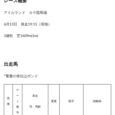
レース概要
アイルランド カラ競馬場
6月13日 発走19:15（現地）
3歳牝 芝1609m(1m)
出走馬
*重量の単位はポンド
ゲ
ー
馬名
馬
ト
重量
騎手
調教師
番
性、馬齢
番
号