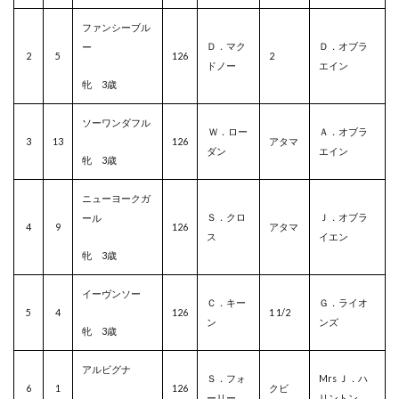
ファンシーブル
Ｄ．マク
Ｄ．オブラ
ー
2
5
126
2
ドノー
エイン
牝 3歳
ソーワンダフル
Ｗ．ロー
Ａ．オブラ
3
13
126
アタマ
ダン
エイン
牝 3歳
ニューヨークガ
Ｓ．クロ
Ｊ．オブラ
ール
4
9
126
アタマ
ス
イエン
牝 3歳
イーヴンソー
Ｃ．キー
Ｇ．ライオ
5
4
126
1 1/2
ン
ンズ
牝 3歳
アルビグナ
Ｓ．フォ
Mrs Ｊ．ハ
6
1
126
クビ
ーリー
リントン