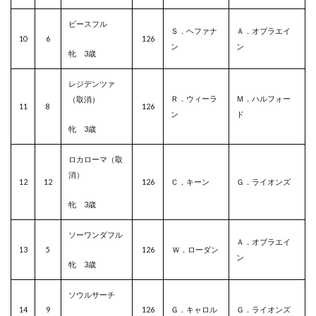
ピースフル
Ｓ．ヘファナ
Ａ．オブラエイ
10
6
126
ン
ン
牝 3歳
レジデンツァ
Ｒ．ウィーラ
Ｍ．ハルフォー
（取消）
11
8
126
ン
ド
牝 3歳
ロカローマ（取
消）
12
12
126
Ｃ．キーン
Ｇ．ライオンズ
牝 3歳
ソーワンダフル
Ａ．オブラエイ
13
5
126
Ｗ．ローダン
ン
牝 3歳
ソウルサーチ
14
9
126
Ｇ．キャロル
Ｇ．ライオンズ