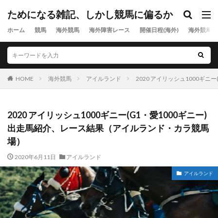
ためになる雑記、しかし競馬に偏るか
ホーム
競馬
海外競馬
海外障害レース
開催日程(海外)
海外競馬出
HOME
海外競馬
アイルランド
2020 アイリッシュ1000ギ
2020 アイリッシュ1000ギニー(G1・愛1000ギニー)
出走馬紹介、レース結果（アイルランド・カラ競馬
場）
2020年6月11日
アイルランド
アイルランド