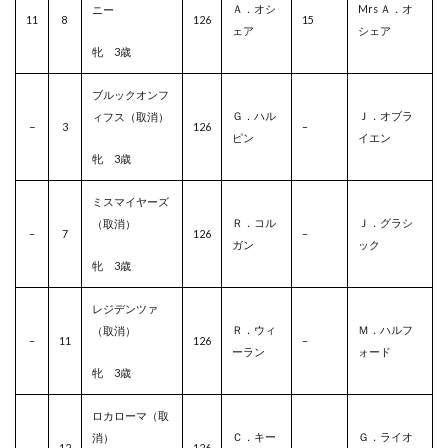
Ａ．オシ
Mrs Ａ．オ
ニー
11
8
126
15
ェア
シェア
牝 3歳
ブルックオンフ
Ｇ．ハル
Ｊ．オブラ
ィフス（取消）
–
3
126
–
ピン
イエン
牝 3歳
ミスマイヤーズ
Ｒ．コル
Ｊ．グラシ
（取消）
–
7
126
–
ガン
ック
牝 3歳
レジデンツァ
Ｒ．ウィ
Ｍ．ハルフ
（取消）
–
11
126
–
ーラン
ォード
牝 3歳
ロカローマ（取
Ｃ．キー
Ｇ．ライオ
消）
–
12
126
–