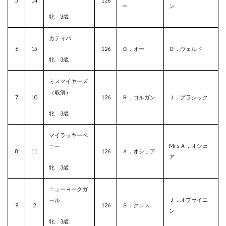
5
14
126
ー
ン
牝 3歳
カティバ
6
15
126
Ｏ．オー
Ｄ．ウェルド
牝 3歳
ミスマイヤーズ
（取消）
7
10
126
Ｒ．コルガン
Ｊ．グラシック
牝 3歳
マイラッキーペ
Mrs Ａ．オシェ
ニー
8
11
126
Ａ．オシェア
ア
牝 3歳
ニューヨークガ
Ｊ．オブライエ
ール
9
2
126
Ｓ．クロス
ン
牝 3歳