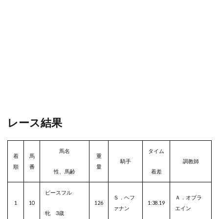
レース結果
馬名
タイム
着
馬
重
騎手
調教師
順
番
量
性、馬齢
着差
ピースフル
Ｓ．ヘフ
Ａ．オブラ
1
10
126
1:38.19
ァナン
エイン
牝 3歳