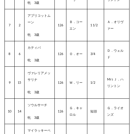
牝 3歳
アプリコットム
Ｂ．コー
Ａ．オリヴ
ーン
7
2
126
1 1/2
エン
ァー
牝 3歳
カティバ
Ｄ．ウェル
8
6
126
Ｏ．オー
3/4
ド
牝 3歳
ヴァレリアメッ
Mrs Ｊ．ハ
サリナ
9
15
126
Ｗ．リー
1/2
リントン
牝 3歳
ソウルサーチ
Ｇ．キャ
Ｇ．ライオ
10
14
126
短頭
ロル
ンズ
牝 3歳
マイラッキーペ