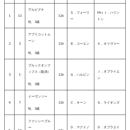
アルビグナ
Ｓ．フォーリ
Mrs Ｊ．ハリン
1
13
126
ー
トン
牝 3歳
アプリコットム
ーン
2
3
126
Ｂ．コーエン
Ａ．オリヴァー
牝 3歳
ブルックオンフ
Ｊ．オブライエ
ィフス（取消）
3
1
126
Ｇ．ハルピン
ン
牝 3歳
イーヴンソー
4
7
126
Ｃ．キーン
Ｇ．ライオンズ
牝 3歳
ファンシーブル
Ｄ．マクドノ
Ｄ．オブラエイ
ー