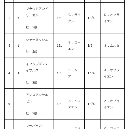
プラウドアンド
Ｇ．ライ
Ｄ．オブラ
リーガル
2
5
131
1 1/4
アン
イエン
牡 2歳
シャータッシュ
Ｂ．コー
3
6
131
1/2
Ｊ．ムルタ
エン
牡 2歳
イソップズフェ
Ｒ．ムー
Ａ．オブラ
イブルス
4
1
131
1 1/4
ア
イエン
牡 2歳
アンスアンデル
Ｓ．ヘフ
Ａ．オブラ
セン
5
3
131
1 1/4
ァナン
イエン
牡 2歳
マーバーン
Ｊ．スペ
Ｃ．フェロ