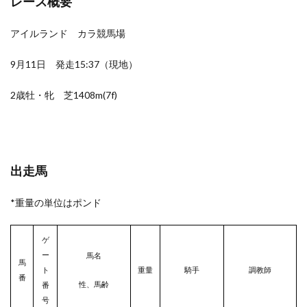
レース概要
アイルランド カラ競馬場
9月11日 発走15:37（現地）
2歳牡・牝 芝1408m(7f)
出走馬
*重量の単位はポンド
ゲ
ー
馬名
馬
ト
重量
騎手
調教師
番
性、馬齢
番
号