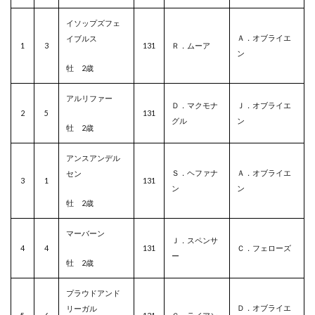
イソップズフェ
Ａ．オブライエ
イブルス
1
3
131
Ｒ．ムーア
ン
牡 2歳
アルリファー
Ｄ．マクモナ
Ｊ．オブライエ
2
5
131
グル
ン
牡 2歳
アンスアンデル
Ｓ．ヘファナ
Ａ．オブライエ
セン
3
1
131
ン
ン
牡 2歳
マーバーン
Ｊ．スペンサ
4
4
131
Ｃ．フェローズ
ー
牡 2歳
プラウドアンド
Ｄ．オブライエ
リーガル