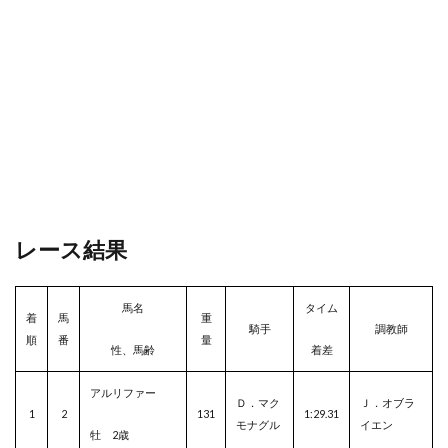
レース結果
馬名
タイム
着
馬
重
騎手
調教師
順
番
量
性、馬齢
着差
アルリファー
Ｄ．マク
Ｊ．オブラ
1
2
131
1:29.31
モナグル
イエン
牡 2歳