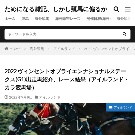
ためになる雑記、しかし競馬に偏るか
ホーム
競馬
海外競馬
海外障害レース
開催日程(海外)
海外競馬出
HOME
海外競馬
アイルランド
2022 ヴィンセントオブライ
2022 ヴィンセントオブライエンナショナルステー
クス(G1)出走馬紹介、レース結果（アイルランド・
カラ競馬場）
2022年9月9日
アイルランド
アイルランド