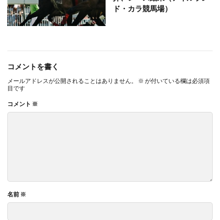
ド・カラ競馬場）
コメントを書く
メールアドレスが公開されることはありません。
※
が付いている欄は必須項
目です
コメント
※
名前
※