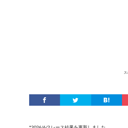
ス
*2026/6/2 レース結果を更新しました。