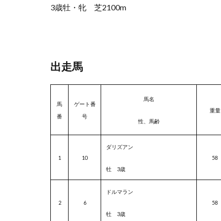
3歳牡・牝 芝2100m
出走馬
馬名
馬
ゲート番
重量
番
号
性、馬齢
ダリズアン
1
10
58
牡 3歳
ドルマラン
2
6
58
牡 3歳