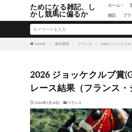
ためになる雑記、し
ホーム
かし競馬に偏るか
雑記
プラ
ごあいさつ
HOME
海外競馬
フランス
2026 ジョッケ
2026 ジョッケクルブ賞
レース結果（フランス・
2026年5月30日
フランス