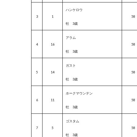
ハンケロウ
3
1
58
牡 3歳
アラム
4
16
58
牡 3歳
ガスト
5
14
58
牡 3歳
ホークマウンテン
6
11
58
牡 3歳
ゴスタム
7
5
58
牡 3歳