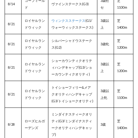
コーフィール
3歳牡
芝
8/14
ヴァインステークス(G3)
ド
セ
1100m
ロイヤルラン
ウィンクスステークス
(G1/
3歳以
芝
8/21
ドウィック
ウォーウィックステークス)
上
1400m
ロイヤルラン
シルバーシャドウステーク
芝
8/21
3歳牝
ドウィック
ス(G2)
1200m
ショーカウンティクオリテ
ロイヤルラン
3歳以
芝
8/21
ィハンデキャップ(G3/ショ
ドウィック
上
1200m
ーカウンティクオリティ)
トイショーフィリー&メア
ロイヤルラン
3歳以
芝
8/21
クオリティハンデキャップ
ドウィック
上牝
1100m
(G3/トイショークオリティ)
ミンダイナスティークオリ
ローズヒルガ
ティ(G3/ミンダイナスティ
芝
8/28
3歳
ーデンズ
ークオリティハンデキャッ
1400m
プ)