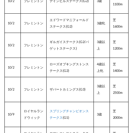
10/2
フレミントン
デインヒルステークス(G2)
3歳
1100m
エドワードマニフォールド
芝
10/2
フレミントン
3歳牝
ステークス(G2)
1600m
ギルガイステークス(G2/バ
3歳以
芝
10/2
フレミントン
ゲットステークス)
上
1200m
ローズオブキングストンス
4歳以
芝
10/2
フレミントン
テークス(G2)
上牝
1400m
3歳以
芝
10/2
フレミントン
ザバートカミングス(G3)
上
2500m
ロイヤルラン
スプリングチャンピオンス
芝
10/9
3歳
ドウィック
テークス
(G1)
2000m