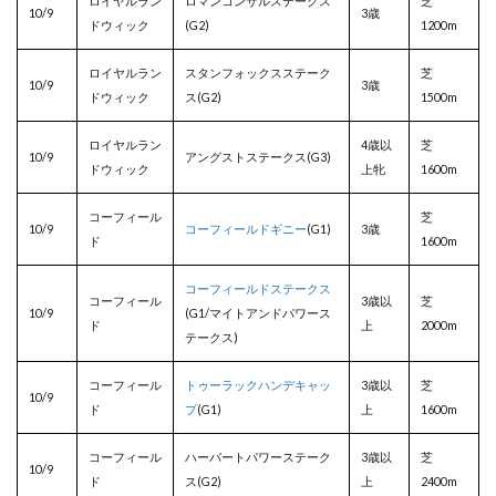
ロイヤルラン
ロマンコンサルステークス
芝
10/9
3歳
ドウィック
(G2)
1200m
ロイヤルラン
スタンフォックスステーク
芝
10/9
3歳
ドウィック
ス(G2)
1500m
ロイヤルラン
4歳以
芝
10/9
アングストステークス(G3)
ドウィック
上牝
1600m
コーフィール
芝
10/9
コーフィールドギニー
(G1)
3歳
ド
1600m
コーフィールドステークス
コーフィール
3歳以
芝
10/9
(G1/マイトアンドパワース
ド
上
2000m
テークス)
コーフィール
トゥーラックハンデキャッ
3歳以
芝
10/9
ド
プ
(G1)
上
1600m
コーフィール
ハーバートパワーステーク
3歳以
芝
10/9
ド
ス(G2)
上
2400m