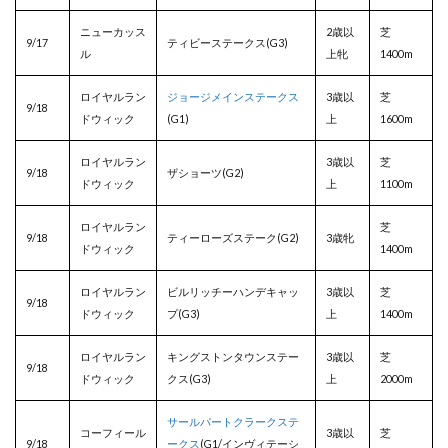
ニューカッス
2歳以
芝
9/17
ティビーステークス(G3)
ル
上牝
1400m
ロイヤルラン
ジョージメインステークス
3歳以
芝
9/18
ドウィック
(G1)
上
1600m
ロイヤルラン
3歳以
芝
9/18
ザショーツ(G2)
ドウィック
上
1100m
ロイヤルラン
芝
9/18
ティーローズステーク(G2)
3歳牝
ドウィック
1400m
ロイヤルラン
ビルリッチーハンデキャッ
3歳以
芝
9/18
ドウィック
プ(G3)
上
1400m
ロイヤルラン
キングストンタウンステー
3歳以
芝
9/18
ドウィック
クス(G3)
上
2000m
サールパートクラークステ
コーフィール
3歳以
芝
9/18
ークス
(G1/インヴィテーシ