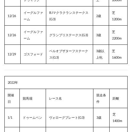
イーグルファ
BJマクラクランステークス
芝
12/26
2歳
ーム
(G3)
1200m
イーグルファ
芝
12/26
グランプリステークス(G3)
3歳
ーム
2200m
ベルオブザターフステーク
3歳以
芝
12/29
ゴスフォード
ス(G3)
上牝
1600m
2022年
開催
競走条
競馬場
レース名
距離
日
件
芝
1/1
ドゥームベン
ヴォローグプレート(G3)
3歳
1400m