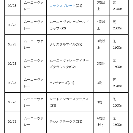
ムーニーヴァ
3歳以
芝
10/23
コックスプレート
(G1)
レー
上
2040m
ムーニーヴァ
ムーニーヴァレーゴールド
4歳以
芝
10/23
レー
カップ(G2)
上
2500m
ムーニーヴァ
3歳以
芝
10/23
クリスタルマイル(G2)
レー
上
1600m
ムーニーヴァ
ムーニーヴァレーフィリー
芝
10/23
3歳牝
レー
ズクラシック(G2)
1600m
ムーニーヴァ
芝
10/23
MVヴァーズ(G2)
3歳
レー
2040m
ムーニーヴァ
レッドアンカーステークス
芝
10/26
3歳
レー
(G3)
1200m
ムーニーヴァ
4歳以
芝
10/23
テシオステークス(G3)
レー
上牝
1600m