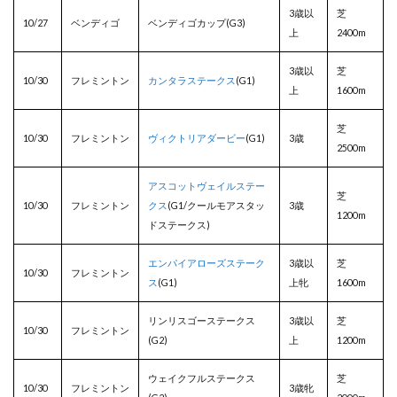
3歳以
芝
10/27
ベンディゴ
ベンディゴカップ(G3)
上
2400m
3歳以
芝
10/30
フレミントン
カンタラステークス
(G1)
上
1600m
芝
10/30
フレミントン
ヴィクトリアダービー
(G1)
3歳
2500m
アスコットヴェイルステー
芝
10/30
フレミントン
クス
(G1/クールモアスタッ
3歳
1200m
ドステークス)
エンパイアローズステーク
3歳以
芝
10/30
フレミントン
ス
(G1)
上牝
1600m
リンリスゴーステークス
3歳以
芝
10/30
フレミントン
(G2)
上
1200m
ウェイクフルステークス
芝
10/30
フレミントン
3歳牝