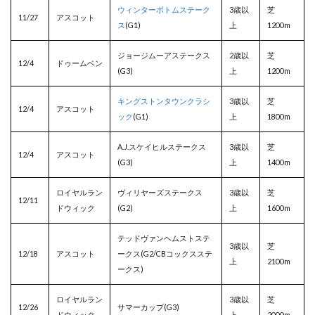
ウィンターボトムステーク
3歳以
芝
11/27
アスコット
ス
(G1)
上
1200m
ジョージムーアステークス
2歳以
芝
12/4
ドゥームベン
(G3)
上
1200m
キングストンタウンクラシ
3歳以
芝
12/4
アスコット
ック
(G1)
上
1800m
A.J.スケイヒルステークス
3歳以
芝
12/4
アスコット
(G3)
上
1400m
ロイヤルラン
ヴィリヤーズステークス
3歳以
芝
12/11
ドウィック
(G2)
上
1600m
テッドヴァンヘムストステ
3歳以
芝
12/18
アスコット
ークス(G2/CBコックスステ
上
2100m
ークス)
ロイヤルラン
3歳以
芝
12/26
サマーカップ(G3)
ドウィック
上
2000m