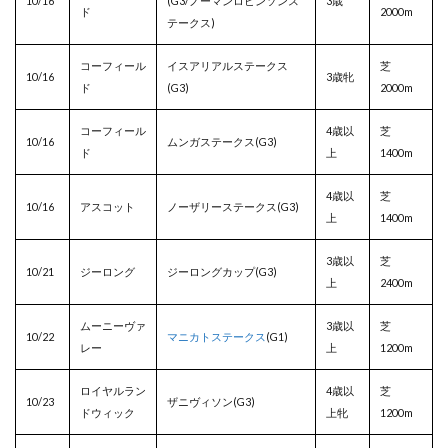
10/16
(G3/ノーマンロビンソンス
3歳
ド
2000m
テークス)
コーフィール
イスアリアルステークス
芝
10/16
3歳牝
ド
(G3)
2000m
コーフィール
4歳以
芝
10/16
ムンガステークス(G3)
ド
上
1400m
4歳以
芝
10/16
アスコット
ノーザリーステークス(G3)
上
1400m
3歳以
芝
10/21
ジーロング
ジーロングカップ(G3)
上
2400m
ムーニーヴァ
3歳以
芝
10/22
マニカトステークス
(G1)
レー
上
1200m
ロイヤルラン
4歳以
芝
10/23
ザニヴィソン(G3)
ドウィック
上牝
1200m