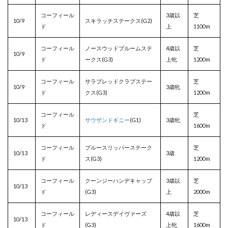
コーフィール
3歳以
芝
10/9
スキラッチステークス(G2)
ド
上
1100m
コーフィール
ノースウッドプルームステ
4歳以
芝
10/9
ド
ークス(G3)
上牝
1200m
コーフィール
サラブレッドクラブステー
芝
10/9
3歳牝
ド
クス(G3)
1200m
コーフィール
芝
10/13
サウザンドギニー
(G1)
3歳牝
ド
1600m
コーフィール
ブルースリッパーステーク
芝
10/13
3歳
ド
ス(G3)
1200m
コーフィール
クーンジーハンデキャップ
3歳以
芝
10/13
ド
(G3)
上
2000m
コーフィール
レディースデイヴァーズ
4歳以
芝
10/13
ド
(G3)
上牝
1600m