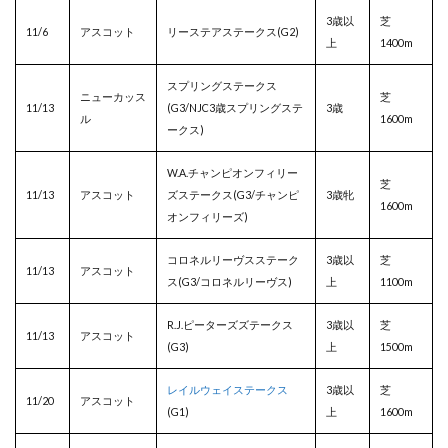
3歳以
芝
11/6
アスコット
リーステアステークス(G2)
上
1400m
スプリングステークス
ニューカッス
芝
11/13
(G3/NJC3歳スプリングステ
3歳
ル
1600m
ークス)
W.A.チャンピオンフィリー
芝
11/13
アスコット
ズステークス(G3/チャンピ
3歳牝
1600m
オンフィリーズ)
コロネルリーヴスステーク
3歳以
芝
11/13
アスコット
ス(G3/コロネルリーヴス)
上
1100m
R.J.ピーターズズテークス
3歳以
芝
11/13
アスコット
(G3)
上
1500m
レイルウェイステークス
3歳以
芝
11/20
アスコット
(G1)
上
1600m