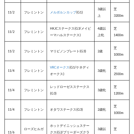
3歳以
芝
11/2
フレミントン
メルボルンカップ
(G1)
上
3200m
HKJCステークス(G3/メイビ
4歳以
芝
11/2
フレミントン
ーマハルステークス)
上牝
1400m
芝
11/2
フレミントン
マリビノンプレート(G3)
2歳
1000m
VRCオークス
(G1/ケネディ
芝
11/4
フレミントン
3歳牝
オークス)
2500m
レッドローゼスステークス
芝
11/4
フレミントン
3歳牝
(G3)
1200m
芝
11/4
フレミントン
オタワステークス(G3)
2歳牝
1000m
ホットデイニッシュステー
ローズヒルガ
3歳以
芝
11/6
クス(G2/ブリーダーズクラ