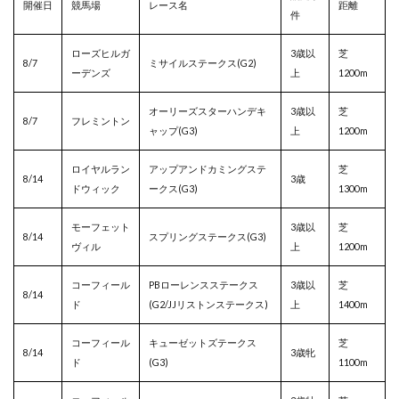
開催日
競馬場
レース名
距離
件
ローズヒルガ
3歳以
芝
8/7
ミサイルステークス(G2)
ーデンズ
上
1200m
オーリーズスターハンデキ
3歳以
芝
8/7
フレミントン
ャップ(G3)
上
1200m
ロイヤルラン
アップアンドカミングステ
芝
8/14
3歳
ドウィック
ークス(G3)
1300m
モーフェット
3歳以
芝
8/14
スプリングステークス(G3)
ヴィル
上
1200m
コーフィール
PB
ローレンスステークス
3歳以
芝
8/14
ド
(G2/JJリストンステークス)
上
1400m
コーフィール
キューゼットズテークス
芝
8/14
3歳牝
ド
(G3)
1100m