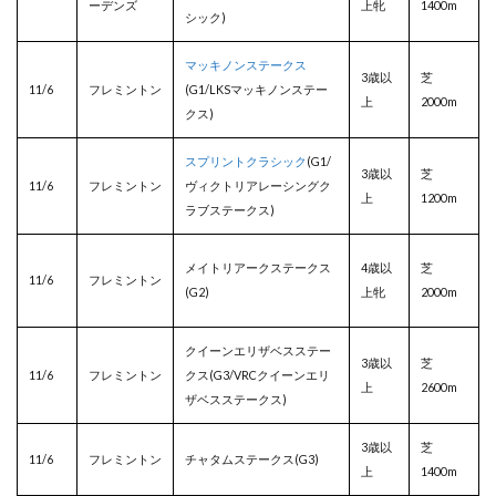
ーデンズ
上牝
1400m
シック)
マッキノンステークス
3歳以
芝
11/6
フレミントン
(G1/LKSマッキノンステー
上
2000m
クス)
スプリントクラシック
(G1/
3歳以
芝
11/6
フレミントン
ヴィクトリアレーシングク
上
1200m
ラブステークス)
メイトリアークステークス
4歳以
芝
11/6
フレミントン
(G2)
上牝
2000m
クイーンエリザベスステー
3歳以
芝
11/6
フレミントン
クス(G3/VRCクイーンエリ
上
2600m
ザベスステークス)
3歳以
芝
11/6
フレミントン
チャタムステークス(G3)
上
1400m