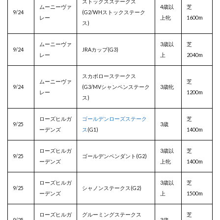
ストックスステークス
ムーニーヴァ
4歳以
芝
9/24
(G2/WHストックステーク
レー
上牝
1600m
ス)
ムーニーヴァ
3歳以
芝
9/24
JRAカップ(G3)
レー
上
2040m
スカボローステークス
ムーニーヴァ
芝
9/24
(G3/MVシャンペンステーク
3歳牝
レー
1200m
ス)
ローズヒルガ
ゴールデンローズステーク
芝
9/25
3歳
ーデンズ
ス
(G1)
1400m
ローズヒルガ
3歳以
芝
9/25
ゴールデンペンダント(G2)
ーデンズ
上牝
1400m
ローズヒルガ
3歳以
芝
9/25
シャノンステークス(G2)
ーデンズ
上
1500m
ローズヒルガ
グルーミングステークス
芝
9/25
3歳