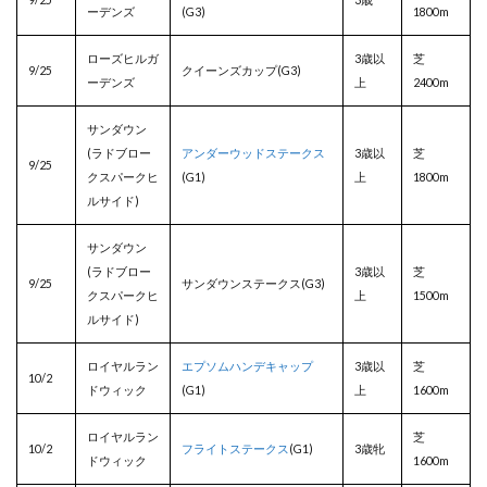
ーデンズ
(G3)
1800m
ローズヒルガ
3歳以
芝
9/25
クイーンズカップ(G3)
ーデンズ
上
2400m
サンダウン
(
ラドブロー
アンダーウッドステークス
3歳以
芝
9/25
クスパークヒ
(G1)
上
1800m
ルサイド)
サンダウン
(
ラドブロー
3歳以
芝
9/25
サンダウンステークス(G3)
クスパークヒ
上
1500m
ルサイド)
ロイヤルラン
エプソムハンデキャップ
3歳以
芝
10/2
ドウィック
(G1)
上
1600m
ロイヤルラン
芝
10/2
フライトステークス
(G1)
3歳牝
ドウィック
1600m