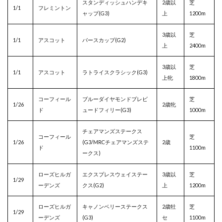
スタンディッシュハンデキ
2歳以
芝
1/1
フレミントン
ャップ(G3)
上
1200m
3歳以
芝
1/1
アスコット
パースカップ(G2)
上
2400m
3歳以
芝
1/1
アスコット
ラトライスクラシック(G3)
上牝
1800m
コーフィール
ブルーダイヤモンドプレビ
芝
1/26
2歳牝
ド
ュードフィリー(G3)
1000m
チェアマンズステークス
コーフィール
芝
1/26
(G3/MRCチェアマンズステ
2歳
ド
1100m
ークス)
ローズヒルガ
エクスプレスウェイステー
3歳以
芝
1/29
ーデンズ
クス(G2)
上
1200m
ローズヒルガ
キャノンベリーステークス
2歳牡
芝
1/29
ーデンズ
(G3)
セ
1100m