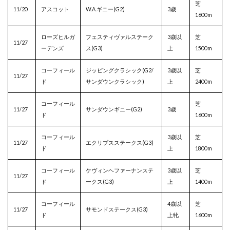
芝
11/20
アスコット
W.A.ギニー(G2)
3歳
1600m
ローズヒルガ
フェスティヴァルステーク
3歳以
芝
11/27
ーデンズ
ス(G3)
上
1500m
コーフィール
ジッピングクラシック(G2/
3歳以
芝
11/27
ド
サンダウンクラシック)
上
2400m
コーフィール
芝
11/27
サンダウンギニー(G2)
3歳
ド
1600m
コーフィール
3歳以
芝
11/27
エクリプスステークス(G3)
ド
上
1800m
コーフィール
ケヴィンヘファーナンステ
3歳以
芝
11/27
ド
ークス(G3)
上
1400m
コーフィール
4歳以
芝
11/27
サモンドステークス(G3)
ド
上牝
1600m