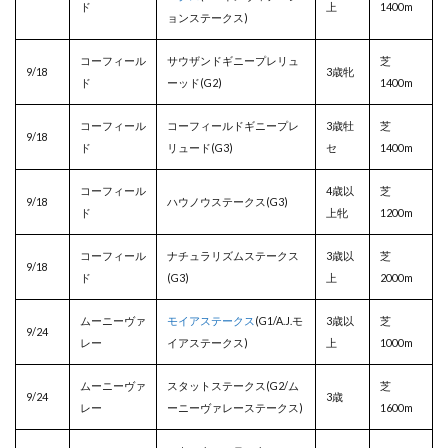
ド
上
1400m
ョンステークス)
コーフィール
サウザンドギニープレリュ
芝
9/18
3歳牝
ド
ーッド(G2)
1400m
コーフィール
コーフィールドギニープレ
3歳牡
芝
9/18
ド
リュード(G3)
セ
1400m
コーフィール
4歳以
芝
9/18
ハウノウステークス(G3)
ド
上牝
1200m
コーフィール
ナチュラリズムステークス
3歳以
芝
9/18
ド
(G3)
上
2000m
ムーニーヴァ
モイアステークス
(G1/A.J.モ
3歳以
芝
9/24
レー
イアステークス)
上
1000m
ムーニーヴァ
スタットステークス(G2/ム
芝
9/24
3歳
レー
ーニーヴァレーステークス)
1600m