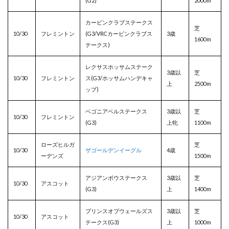
(G2)
2000m
カービンクラブステークス
芝
10/30
フレミントン
(G3/VRCカービンクラブス
3歳
1600m
テークス)
レクサスホッサムステーク
3歳以
芝
10/30
フレミントン
ス(G3/ホッサムハンデキャ
上
2500m
ップ)
ベゴニアベルステークス
3歳以
芝
10/30
フレミントン
(G3)
上牝
1100m
ローズヒルガ
芝
10/30
ザゴールデンイーグル
4歳
ーデンズ
1500m
アジアンボウステークス
3歳以
芝
10/30
アスコット
(G3)
上
1400m
プリンスオブウェールズス
3歳以
芝
10/30
アスコット
テークス(G3)
上
1000m