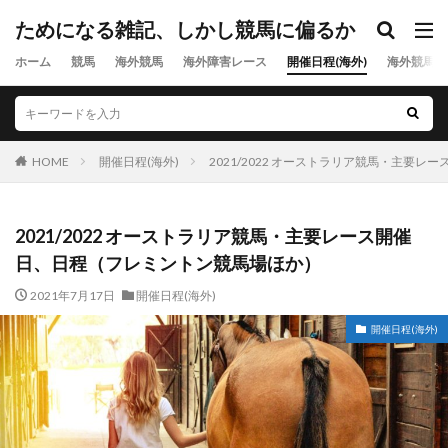
ためになる雑記、しかし競馬に偏るか
ホーム
競馬
海外競馬
海外障害レース
開催日程(海外)
海外競馬出
HOME
開催日程(海外)
2021/2022 オーストラリア競馬・主要
2021/2022 オーストラリア競馬・主要レース開催
日、日程（フレミントン競馬場ほか）
2021年7月17日
開催日程(海外)
開催日程(海外)