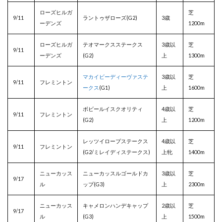
ローズヒルガ
芝
9/11
ラントゥザローズ(G2)
3歳
ーデンズ
1200m
ローズヒルガ
テオマークスステークス
3歳以
芝
9/11
ーデンズ
(G2)
上
1300m
マカイビーディーヴァステ
3歳以
芝
9/11
フレミントン
ークス
(G1)
上
1600m
ボビールイスクオリティ
4歳以
芝
9/11
フレミントン
(G2)
上
1200m
レッツイロープステークス
4歳以
芝
9/11
フレミントン
(G2/ミレイディステークス)
上牝
1400m
ニューカッス
ニューカッスルゴールドカ
3歳以
芝
9/17
ル
ップ(G3)
上
2300m
ニューカッス
キャメロンハンデキャップ
2歳以
芝
9/17
ル
(G3)
上
1500m