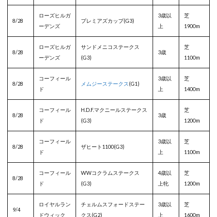
ローズヒルガ
3歳以
芝
8/28
プレミアズカップ(G3)
ーデンズ
上
1900m
ローズヒルガ
サンドメニコステークス
芝
8/28
3歳
ーデンズ
(G3)
1100m
コーフィール
3歳以
芝
8/28
メムジーステークス
(G1)
ド
上
1400m
コーフィール
H.D.F.マクニールステークス
芝
8/28
3歳
ド
(G3)
1200m
コーフィール
3歳以
芝
8/28
ザヒート1100(G3)
ド
上
1100m
コーフィール
WWコクラムステークス
4歳以
芝
8/28
ド
(G3)
上牝
1200m
ロイヤルラン
チェルムスフォードステー
3歳以
芝
9/4
ドウィック
クス(G2)
上
1600m