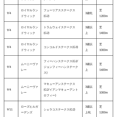
ロイヤルラン
フューリアスステークス
芝
9/4
3歳牝
ドウィック
(G2)
1200m
ロイヤルラン
トラムウェイステークス
3歳以
芝
9/4
ドウィック
(G2)
上
1400m
ロイヤルラン
3歳以
芝
9/4
コンコルドステークス(G3)
ドウィック
上
1000m
フィーハンステークス(G2/
ムーニーヴァ
3歳以
芝
9/4
ジョンフィーハンステーク
レー
上
1600m
ス)
マキューアンステークス
ムーニーヴァ
3歳以
芝
9/4
(G2/イアンマキューアント
レー
上
1000m
ロフィー)
ローズヒルガ
3歳以
芝
9/11
シェラコステークス(G2)
ーデンズ
上牝
1200m