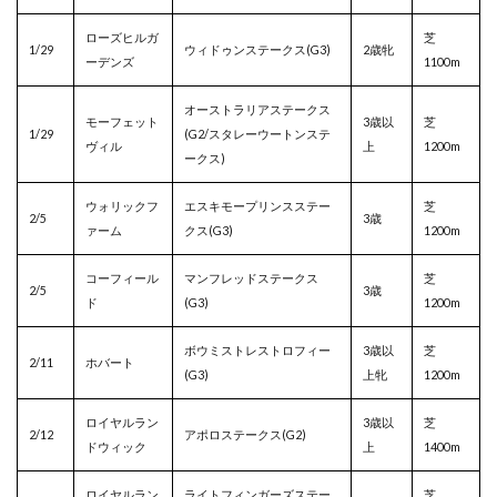
ローズヒルガ
芝
1/29
ウィドゥンステークス(G3)
2歳牝
ーデンズ
1100m
オーストラリアステークス
モーフェット
3歳以
芝
1/29
(G2/スタレーウートンステ
ヴィル
上
1200m
ークス)
ウォリックフ
エスキモープリンスステー
芝
2/5
3歳
ァーム
クス(G3)
1200m
コーフィール
マンフレッドステークス
芝
2/5
3歳
ド
(G3)
1200m
ボウミストレストロフィー
3歳以
芝
2/11
ホバート
(G3)
上牝
1200m
ロイヤルラン
3歳以
芝
2/12
アポロステークス(G2)
ドウィック
上
1400m
ロイヤルラン
ライトフィンガーズステー
芝