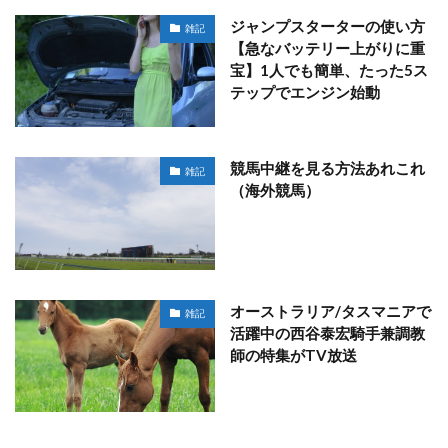
ジャンプスターターの使い方
雑記
【急なバッテリー上がりに重
宝】1人でも簡単、たった5ス
テップでエンジン始動
競馬中継を見る方法あれこれ
雑記
（海外競馬）
オーストラリア/タスマニアで
雑記
活躍中の西谷泰宏騎手兼調教
師の特集がTV放送