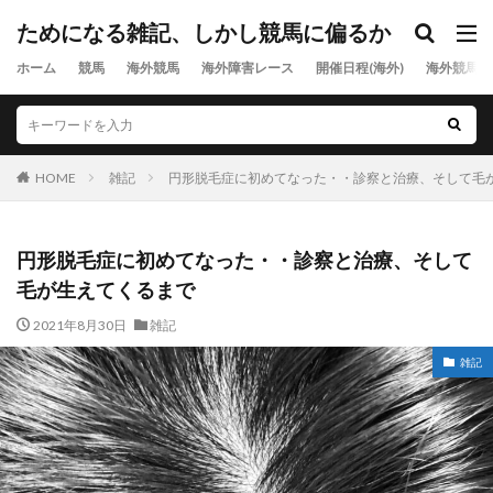
ためになる雑記、しかし競馬に偏るか
ホーム
競馬
海外競馬
海外障害レース
開催日程(海外)
海外競馬出
HOME
雑記
円形脱毛症に初めてなった・・診察と治療、そして毛
円形脱毛症に初めてなった・・診察と治療、そして
毛が生えてくるまで
2021年8月30日
雑記
雑記